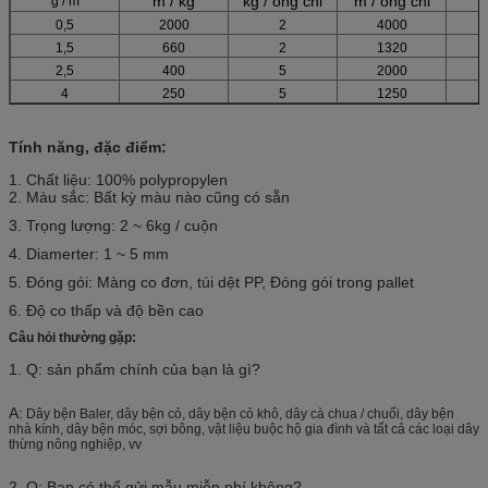
m / kg
kg / ống chỉ
m / ống chỉ
g / m
0,5
2000
2
4000
1,5
660
2
1320
2,5
400
5
2000
4
250
5
1250
Tính năng, đặc điểm:
1.
Chất liệu: 100% polypropylen
2. Màu sắc: Bất kỳ màu nào cũng có sẵn
3. Trọng lượng: 2 ~ 6kg / cuộn
4. Diamerter: 1 ~ 5 mm
5. Đóng gói: Màng co đơn, túi dệt PP, Đóng gói trong pallet
6. Độ co thấp và độ bền cao
Câu hỏi thường gặp:
1. Q: sản phẩm chính của bạn là gì?
A:
Dây bện Baler, dây bện cỏ, dây bện cỏ khô, dây cà chua / chuối, dây bện
nhà kính, dây bện móc, sợi bông, vật liệu buộc hộ gia đình và tất cả các loại dây
thừng nông nghiệp, vv
2. Q: Bạn có thể gửi mẫu miễn phí không?