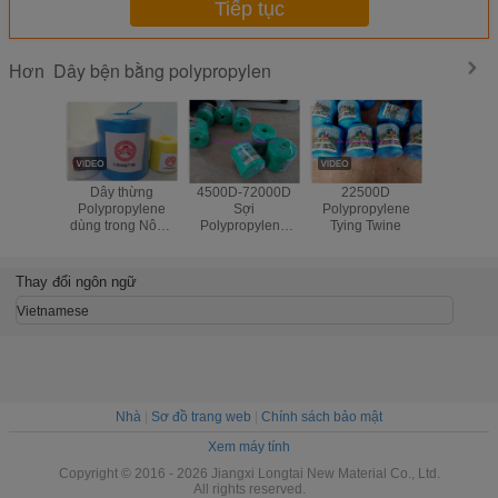
Tiếp tục
Dây bện bằng polypropylen
Hơn
Dây thừng
4500D-72000D
22500D
2mm Tw
Polypropylene
Sợi
Polypropylene
Polypro
dùng trong Nông
Polypropylene
Tying Twine
Twi
nghiệp
màu
Thay đổi ngôn ngữ
Vietnamese
Nhà
|
Sơ đồ trang web
|
Chính sách bảo mật
Xem máy tính
Copyright © 2016 - 2026 Jiangxi Longtai New Material Co., Ltd.
All rights reserved.