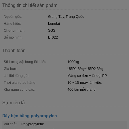
Thông tin chi tiết sản phẩm
Nguồn gốc:
Giang Tây, Trung Quốc
Hàng hiệu:
Longtai
Chứng nhận:
SGS
Số mô hình:
LT022
Thanh toán
Số lượng đặt hàng tối thiểu:
1000kg
Giá bán:
USD1.8/kg~USD2.3/kg
chi tiết đóng gói:
Màng co đơn + túi dệt PP
Thời gian giao hàng:
10 ~ 15 ngày làm việc
Khả năng cung cấp:
400 tấn mỗi tháng
Sự miêu tả
Dây bện bằng polypropylen
Vật chất:
Polypropylene