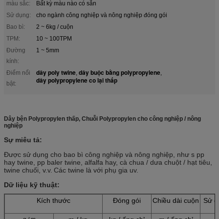
màu sắc:
Bất kỳ màu nào có sẵn
Sử dụng:
cho ngành công nghiệp và nông nghiệp đóng gói
Bao bì:
2 ~ 6kg / cuộn
TPM:
10 ~ 100TPM
Đường
1 ~ 5mm
kính:
dây poly twine
dây buộc bằng polypropylene
Điểm nổi
,
,
dây polypropylene co lại thấp
bật:
Dây bện Polypropylen thấp, Chuỗi Polypropylen cho công nghiệp / nông
nghiệp
Sự miêu tả:
Được sử dụng cho bao bì công nghiệp và nông nghiệp, như s pp
hay twine, pp baler twine, alfalfa hay, cà chua / dưa chuột / hạt tiêu,
twine chuối, v.v.
Các twine là với phụ gia uv.
Dữ liệu kỹ thuật:
Kích thước
Đóng gói
Chiều dài cuộn
Sử d