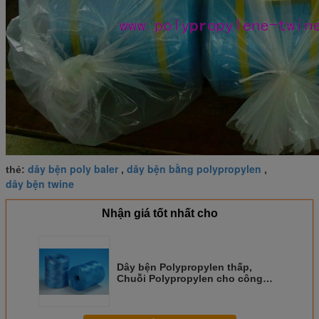
dây bện poly baler
dây bện bằng polypropylen
thẻ:
,
,
dây bện twine
Nhận giá tốt nhất cho
Dây bện Polypropylen thấp,
Chuỗi Polypropylen cho công
nghiệp / nông nghiệp