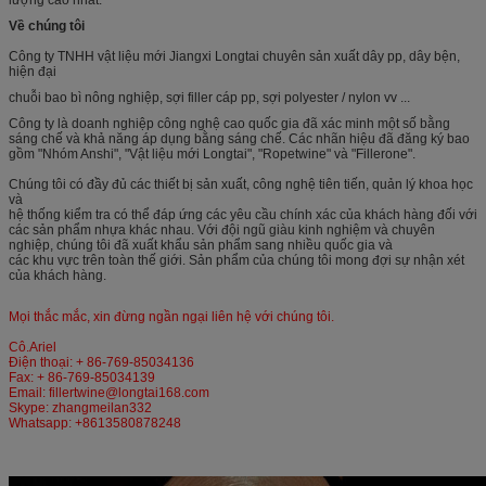
Về chúng tôi
Công ty TNHH vật liệu mới Jiangxi Longtai chuyên sản xuất dây pp, dây bện,
hiện đại
chuỗi bao bì nông nghiệp, sợi filler cáp pp, sợi polyester / nylon vv ...
Công ty là doanh nghiệp công nghệ cao quốc gia đã xác minh một số bằng
sáng chế và khả năng áp dụng bằng sáng chế. Các nhãn hiệu đã đăng ký bao
gồm "Nhóm Anshi", "Vật liệu mới Longtai", "Ropetwine" và "Fillerone".
Chúng tôi có đầy đủ các thiết bị sản xuất, công nghệ tiên tiến, quản lý khoa học
và
hệ thống kiểm tra có thể đáp ứng các yêu cầu chính xác của khách hàng đối với
các sản phẩm nhựa khác nhau. Với đội ngũ giàu kinh nghiệm và chuyên
nghiệp, chúng tôi đã xuất khẩu sản phẩm sang nhiều quốc gia và
các khu vực trên toàn thế giới. Sản phẩm của chúng tôi mong đợi sự nhận xét
của khách hàng.
Mọi thắc mắc, xin đừng ngần ngại liên hệ với chúng tôi.
Cô.Ariel
Điện thoại: + 86-769-85034136
Fax: + 86-769-85034139
Email: fillertwine@longtai168.com
Skype: zhangmeilan332
Whatsapp: +8613580878248