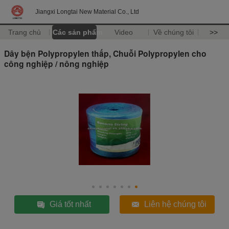
Jiangxi Longtai New Material Co., Ltd
Trang chủ
Các sản phẩm
Video
Về chúng tôi
>>
Dây bện Polypropylen thấp, Chuỗi Polypropylen cho
công nghiệp / nông nghiệp
Giá tốt nhất
Liên hệ chúng tôi