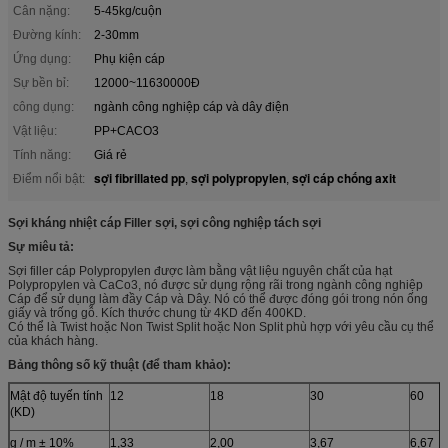
Cân nặng:
5-45kg/cuộn
Đường kính:
2-30mm
Ứng dụng:
Phụ kiện cáp
Sự bền bỉ:
12000~11630000Đ
công dụng:
ngành công nghiệp cáp và dây điện
Vật liệu:
PP+CACO3
Tính năng:
Giá rẻ
sợi fibrillated pp
sợi polypropylen
sợi cáp chống axit
Điểm nổi bật:
,
,
Sợi kháng nhiệt cáp Filler sợi, sợi công nghiệp tách sợi
Sự miêu tả:
Sợi filler cáp Polypropylen được làm bằng vật liệu nguyên chất của hạt
Polypropylen và CaCo3, nó được sử dụng rộng rãi trong ngành công nghiệp
Cáp để sử dụng làm đầy Cáp và Dây. Nó có thể được đóng gói trong nón ống
giấy và trống gỗ. Kích thước chung từ 4KD đến 400KD.
Có thể là Twist hoặc Non Twist Split hoặc Non Split phù hợp với yêu cầu cụ thể
của khách hàng.
Bảng thông số kỹ thuật (để tham khảo):
Mật độ tuyến tính
12
18
30
60
(KD)
g / m ± 10%
1,33
2,00
3,67
6,67