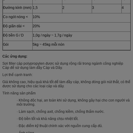
Đường kính (mm)
1,5
2
3
4
Co ngót nóng <
10%
Độ giãn dài <
20%
Độ bền G / D
1,0g / ngày ~ 1,7g / ngày
Gói
5kg ~ 45kg mỗi nón
Các ứng dụng:
Sợi filler cáp polypropylen được sử dụng rộng rãi trong ngành công nghiệp
Cáp để sử dụng làm đầy Cáp và Dây.
Lợi thế cạnh tranh:
Giá không cao, hiệu quả khá tốt để làm đầy cáp, không đóng gói nút thắt, có thể
được sử dụng cho các loại cáp và dây.
Tính năng sản phẩm
· Không độc hại, an toàn khi sử dụng, không gây hại cho con người và
môi trường.
· Làm sạch, chống axit, chống kiềm, chống thấm nước.
· Độ bền tốt và khả năng chịu nhiệt tốt.
· Đặc điểm kỹ thuật chính xác với nguồn cung cấp đủ.
· Ánh sáng