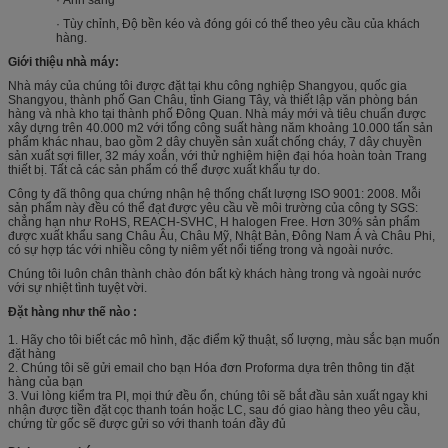
· Tùy chỉnh, Độ bền kéo và đóng gói có thể theo yêu cầu của khách
hàng.
Giới thiệu nhà máy:
Nhà máy của chúng tôi được đặt tại khu công nghiệp Shangyou, quốc gia
Shangyou, thành phố Gan Châu, tỉnh Giang Tây, và thiết lập văn phòng bán
hàng và nhà kho tại thành phố Đông Quan. Nhà máy mới và tiêu chuẩn được
xây dựng trên 40.000 m2 với tổng công suất hàng năm khoảng 10.000 tấn sản
phẩm khác nhau, bao gồm 2 dây chuyền sản xuất chống cháy, 7 dây chuyền
sản xuất sợi filler, 32 máy xoắn, với thử nghiệm hiện đại hóa hoàn toàn Trang
thiết bị. Tất cả các sản phẩm có thể được xuất khẩu tự do.
Công ty đã thông qua chứng nhận hệ thống chất lượng ISO 9001: 2008. Mỗi
sản phẩm này đều có thể đạt được yêu cầu về môi trường của công ty SGS:
chẳng hạn như RoHS, REACH-SVHC, H halogen Free. Hơn 30% sản phẩm
được xuất khẩu sang Châu Âu, Châu Mỹ, Nhật Bản, Đông Nam Á và Châu Phi,
có sự hợp tác với nhiều công ty niêm yết nổi tiếng trong và ngoài nước.
Chúng tôi luôn chân thành chào đón bất kỳ khách hàng trong và ngoài nước
với sự nhiệt tình tuyệt vời.
Đặt hàng như thế nào :
1. Hãy cho tôi biết các mô hình, đặc điểm kỹ thuật, số lượng, màu sắc bạn muốn
đặt hàng
2. Chúng tôi sẽ gửi email cho bạn Hóa đơn Proforma dựa trên thông tin đặt
hàng của bạn
3. Vui lòng kiểm tra PI, mọi thứ đều ổn, chúng tôi sẽ bắt đầu sản xuất ngay khi
nhận được tiền đặt cọc thanh toán hoặc LC, sau đó giao hàng theo yêu cầu,
chứng từ gốc sẽ được gửi so với thanh toán đầy đủ