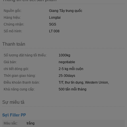
Nguồn gốc:
Giang Tây trung quốc
Hàng hiệu:
Longtai
Chứng nhận:
SGS
Số mô hình:
LT 008
Thanh toán
Số lượng đặt hàng tối thiểu:
1000kg
Giá bán:
negotiable
chi tiết đóng gói:
2-5 kg ​​mỗi cuộn
Thời gian giao hàng:
25-30days
Điều khoản thanh toán:
T/T, thư tín dụng, Western Union,
Khả năng cung cấp:
500 tấn mỗi tháng
Sự miêu tả
Sợi Filler PP
Màu sắc:
trắng