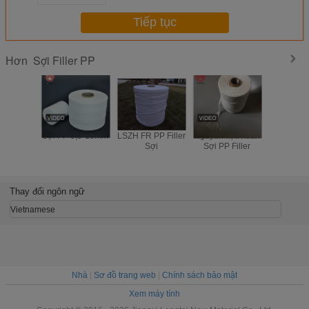
Tiếp tục
Sợi Filler PP
Hơn
Sợi PP 0,5-10mm
LSZH FR PP Filler
Nguyên liệu xoắn
0.6 - 9
Sợi
Sợi PP Filler
Polypro
Cable Fill
cho Diel
Filler tr
điệ
Thay đổi ngôn ngữ
Vietnamese
Nhà
|
Sơ đồ trang web
|
Chính sách bảo mật
Xem máy tính